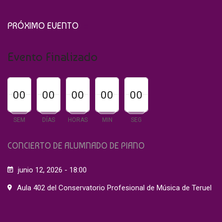
PRÓXIMO EVENTO
Evento Finalizado
00
00
00
00
00
00
00
00
00
00
00
00
00
00
00
SEM
DÍAS
HORAS
MIN
SEG
CONCIERTO DE ALUMNADO DE PIANO
junio 12, 2026 - 18:00
Aula 402 del Conservatorio Profesional de Música de Teruel