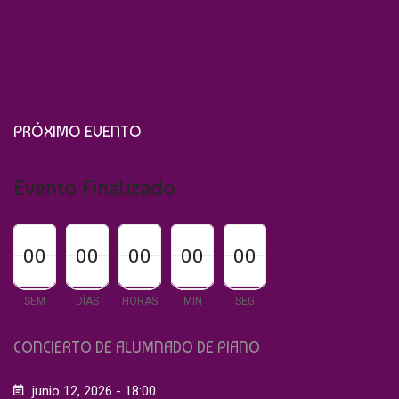
PRÓXIMO EVENTO
Evento Finalizado
00
00
00
00
00
00
00
00
00
00
00
00
00
00
00
SEM
DÍAS
HORAS
MIN
SEG
CONCIERTO DE ALUMNADO DE PIANO
junio 12, 2026 - 18:00