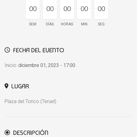
00
00
00
00
00
00
00
00
00
00
00
00
00
00
00
SEM
DÍAS
HORAS
MIN
SEG
FECHA DEL EVENTO
Inicio:
diciembre 01, 2023 - 17:00
LUGAR
Plaza del Torico (Teruel)
DESCRIPCIÓN