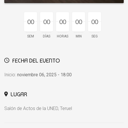
00
00
00
00
00
00
00
00
00
00
00
00
00
00
00
SEM
DÍAS
HORAS
MIN
SEG
FECHA DEL EVENTO
Inicio:
noviembre 06, 2025 - 18:00
LUGAR
Salón de Actos de la UNED, Teruel