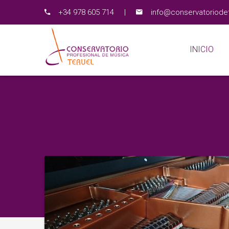
+34 978 605 714
|
info@conservatoriodet
INICIO