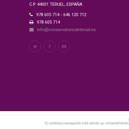
C.P. 44001 TERUEL, ESPAÑA
978 605 714 - 646 120 712
978 605 714
info@conservatoriodeteruel.es
© COPYRIGHT 2018. CONSERVATORIO PROFESIONAL DE MÚSI
Si continúa navegando está dando su consentimiento 