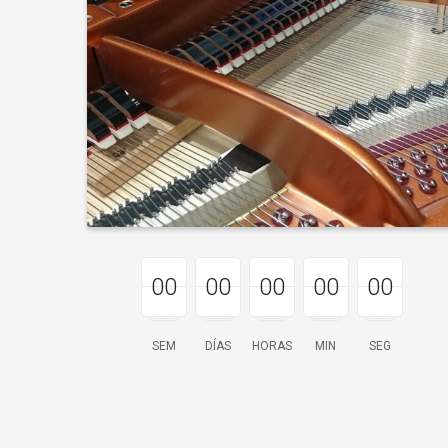
00
00
00
00
00
00
00
00
00
00
00
00
00
00
00
SEM
DÍAS
HORAS
MIN
SEG