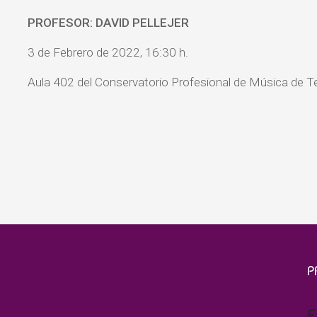
PROFESOR: DAVID PELLEJER
3 de Febrero de 2022, 16:30 h.
Aula 402 del Conservatorio Profesional de Música de Te
P
E