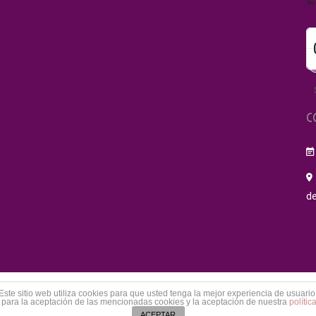
C
de
Este sitio web utiliza cookies para que usted tenga la mejor experiencia de usuario
CA DE TERUEL
TÉRMINOS DE U
para la aceptación de las mencionadas cookies y la aceptación de nuestra
polític
ACEPTAR