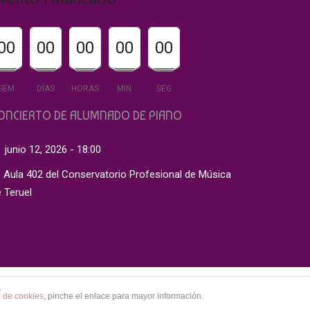
00
00
00
00
00
00
00
00
00
00
00
00
00
00
00
SEM
DÍAS
HORAS
MIN
SEG
ONCIERTO DE ALUMNADO DE PIANO
junio 12, 2026 - 18:00
Aula 402 del Conservatorio Profesional de Música
 Teruel
.
SO
PRIVACIDAD Y SEGURIDAD
POLÍTICA DE COOKIES
a de cookies
, pinche el enlace para mayor información.