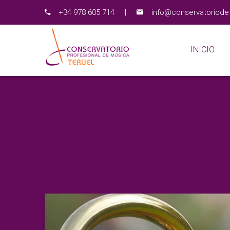
+34 978 605 714
|
info@conservatoriodet
INICIO