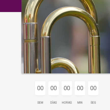
00
00
00
00
00
00
00
00
00
00
00
00
00
00
00
SEM
DÍAS
HORAS
MIN
SEG