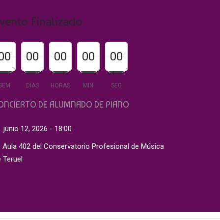
vento Finalizado
00
00
00
00
00
00
00
00
00
00
00
00
00
00
00
SEM
DÍAS
HORAS
MIN
SEG
ONCIERTO DE ALUMNADO DE PIANO
junio 12, 2026 - 18:00
Aula 402 del Conservatorio Profesional de Música
 Teruel