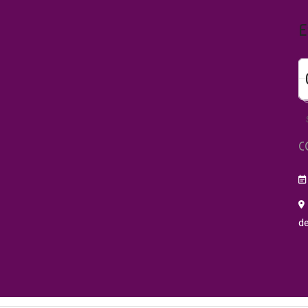
E
C
de