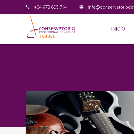
+34 978 605 714
|
info@conservatoriodet
INICIO