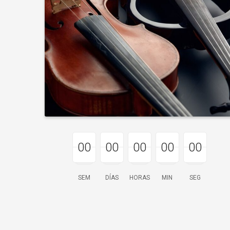
00
00
00
00
00
00
00
00
00
00
00
00
00
00
00
SEM
DÍAS
HORAS
MIN
SEG