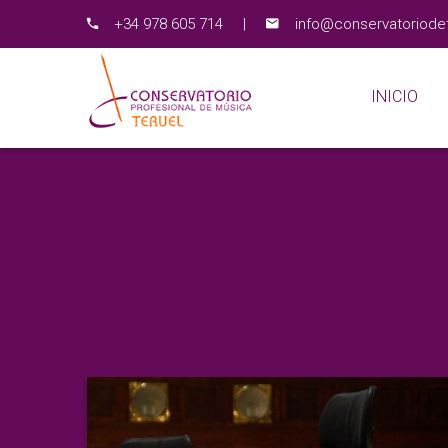
+34 978 605 714
|
info@conservatoriodet
INICIO