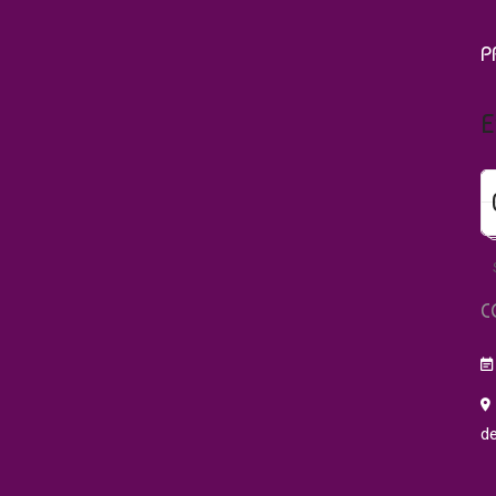
P
E
C
de