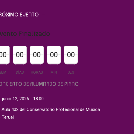
RÓXIMO EVENTO
vento Finalizado
00
00
00
00
00
00
00
00
00
00
00
00
00
00
00
SEM
DÍAS
HORAS
MIN
SEG
ONCIERTO DE ALUMNADO DE PIANO
junio 12, 2026 - 18:00
Aula 402 del Conservatorio Profesional de Música
 Teruel