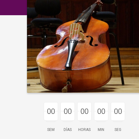
00
00
00
00
00
00
00
00
00
00
00
00
00
00
00
SEM
DÍAS
HORAS
MIN
SEG