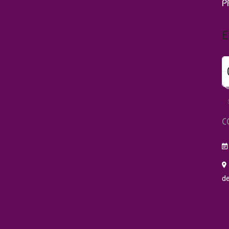
P
E
C
de