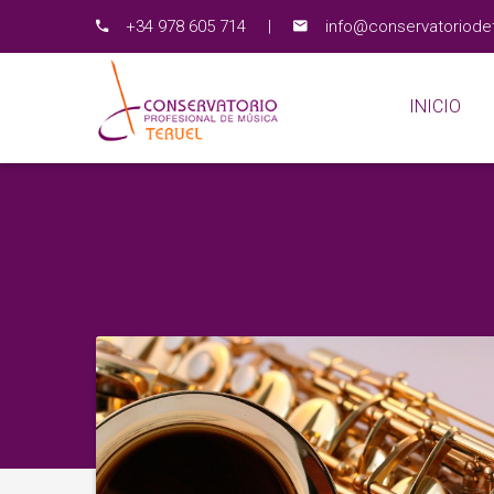
+34 978 605 714
|
info@conservatoriodet
INICIO