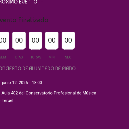
RÓXIMO EVENTO
vento Finalizado
00
00
00
00
00
00
00
00
00
00
00
00
00
00
00
SEM
DÍAS
HORAS
MIN
SEG
ONCIERTO DE ALUMNADO DE PIANO
junio 12, 2026 - 18:00
Aula 402 del Conservatorio Profesional de Música
 Teruel