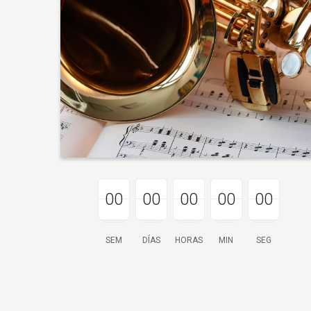
00
00
00
00
00
00
00
00
00
00
00
00
00
00
00
SEM
DÍAS
HORAS
MIN
SEG